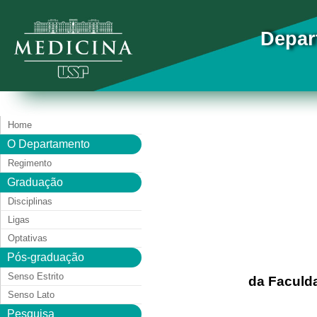
Depar
Home
O Departamento
Regimento
Graduação
Disciplinas
Ligas
Optativas
Pós-graduação
Senso Estrito
da Faculd
Senso Lato
Pesquisa