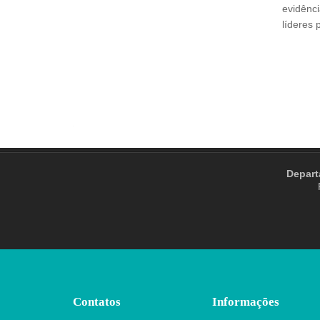
evidênc
líderes 
Depart
Contatos
Informações