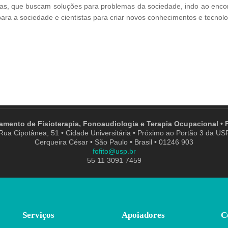
ias, que buscam soluções para problemas da sociedade, indo ao enco
para a sociedade e cientistas para criar novos conhecimentos e tecnol
amento de Fisioterapia, Fonoaudiologia e Terapia Ocupacional •
Rua Cipotânea, 51 • Cidade Universitária • Próximo ao Portão 3 da US
Cerqueira César • São Paulo • Brasil • 01246 903
fofito@usp.br
55 11 3091 7459
Serviços
Apoiadores
C