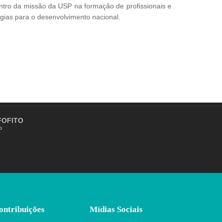
ntro da missão da USP na formação de profissionais e
ogias para o desenvolvimento nacional.
 FOFITO
P
ontribuições
Mídias Sociais